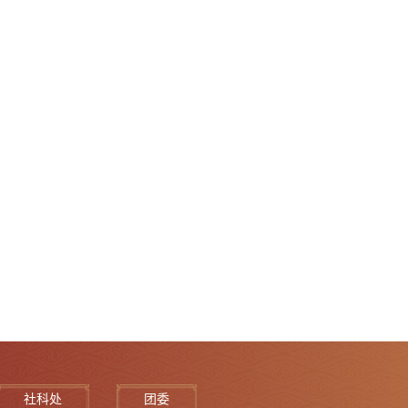
社科处
团委