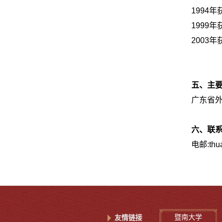
1994
年
1999
年
2003
年
五、主
广东省
六、联
电邮
:th
暨南大学
友情链接