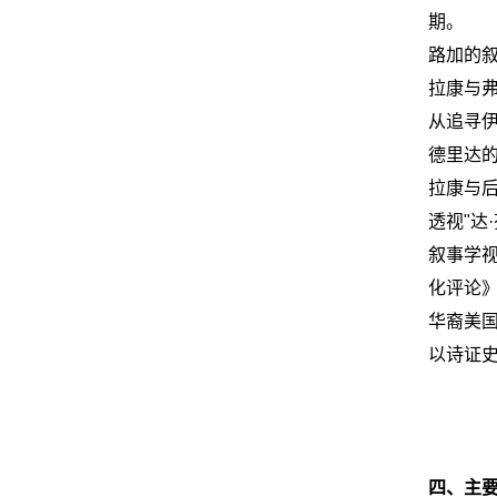
期。
路加的叙
拉康与弗
从追寻伊
德里达的
拉康与后
透视"达
叙事学
化评论》
华裔美国
以诗证史
四、主