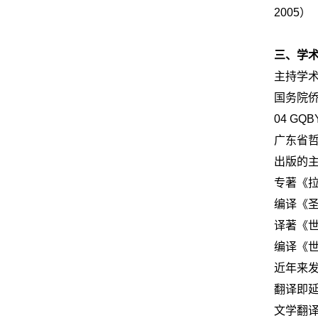
2005）
三、
学
主持学
国务院
04 GQ
广东省哲
出版的
专著《拉
编译《圣
译著《世
编译《世
近年来
翻译即延
文学翻译