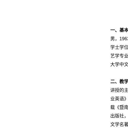
一、基
男，
196
学士学
艺学专
大学中
二、教
讲授的
业英语
载《暨南
出版社，
文学名著