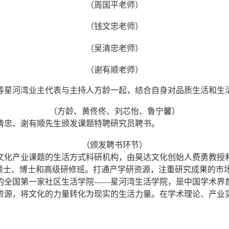
（周国平老师）
（钱文忠老师）
（吴清忠老师）
（谢有顺老师）
等星河湾业主代表与主持人方龄一起，结合自身对品质生活和生
（方龄、黄佟佟、刘芯怡、鲁宁馨）
清忠、谢有顺先生颁发课题特聘研究员聘书。
（颁发聘书环节）
文化产业课题的生活方式科研机构，由昊达文化创始人费勇教授
科硕士、博士和高级研修班。打通产学研资源，注重研究成果的市
的全国第一家社区生活学院——星河湾生活学院，是中国学术界
资源，将文化的力量转化为现实的生活力量。在学术理论、产业