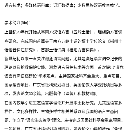
语言技术；多媒体语料库；词汇数据库；少数民族双语教育教学。
学术简介
：
(Bio)
上世纪
年代开始从事南方汉语方言（五岭土话）、瑶族勉方言调
90
查研究，完成国内首篇关于南方五岭土话的博士学位论文《郴州土
话语音词汇研究》，首部土话词典《桂阳方言词典》。
新世纪初以来一直关注濒危语言问题，尤其是濒危语言调查记录的
理论以及抢救保护实践、濒危语言保护技术等方面。首次提出“濒危
语言有声语档建设”学术观点。主持国家社科基金重大、重点项目、
国家语委项目、广东省社科规划项目、英国伦敦大学委托项目等多
项，发表论文
余篇，出版著作（译著）和教材
部。
30
8
在国内较早引进生态语言学理论并开展本土化研究，尤其是语言多
样性、文化多样性、生物多样性相关关系以及我国的语言生态问
题，创立了“语言生态监测”理论。主持完成国家社科基金重点项目、
一般项目、广东省社科规划项目四项。发表论文
篇和著作（含译
10