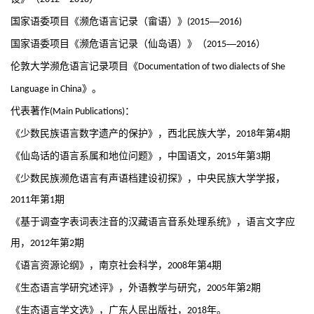
国家语委项目《濒危语言记录（畲语）》
—
(2015
2016)
国家语委项目《濒危语言记录（仙岛语）》（
—
）
2015
2016
伦敦大学濒危语言记录项目《
Documentation of two dialects of She
》。
Language in China
代表著作
：
(Main Publications)
《少数民族语言数字遗产的保护》，西北民族大学，
年第
期
2018
4
《仙岛话的语言系属和地位问题》，中国语文，
年第
期
2015
3
《少数民族濒危语言有声语档建设初探》，中央民族大学学报，
年第
期
2011
1
《基于调查字表词表注音的汉藏语言音系处理系统》，语言文字应
用，
年第
期
2012
2
《语言资源论纲》，南京社会科学，
年第
期
2008
4
《生态语言学研究述评》，外语教学与研究，
年第
期
2005
2
《生态语言学文选》，广东人民出版社，
年。
2018