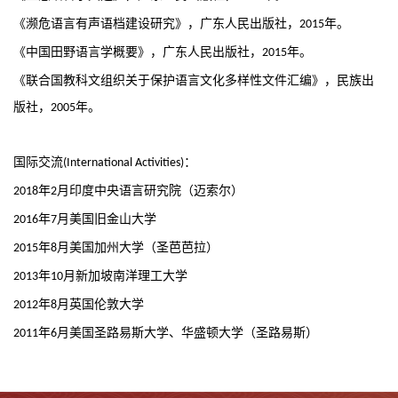
《濒危语言有声语档建设研究》，广东人民出版社，
年。
2015
《中国田野语言学概要》，广东人民出版社，
年。
2015
《联合国教科文组织关于保护语言文化多样性文件汇编》，民族出
版社，
年。
2005
国际交流
：
(International Activities)
年
月印度中央语言研究院（迈索尔）
2018
2
年
月美国旧金山大学
2016
7
年
月美国加州大学（圣芭芭拉）
2015
8
年
月新加坡南洋理工大学
2013
10
年
月英国伦敦大学
2012
8
年
月美国圣路易斯大学、华盛顿大学（圣路易斯）
2011
6