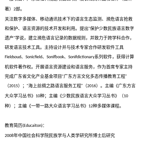
著）
部。
2
关注数字多媒体、移动通讯技术下的语言生态监测、濒危语言抢救
和保护、语言资源的技术开发和利用。提出“保护少数民族语言数字
遗产”学说，建立濒危语言记录的数据规则，并致力于跨学科合作，
研发语言技术工具。主持设计并与技术专家合作研发软件工具
、
、
、
系列软件，获得计算
Fieldsoud
Sonicfield
Sonifbook
Sonifdictionary
机软件著作权。开展语言资源建设和语言服务，作为首席专家主持
完成广东省文化产业基金项目“广东方言文化多态传播教育工程”
（
）；“海上丝绸之路语言服务工程”（
）。主编《广东方言
2015
2016
大众学习丛书》
种；主编《少数民族语言大众学习丛书》（
10
10
种）；主编《一带一路大众语言学习丛书》
种多媒体课程。
12
教育简历
：
(Educaiton)
年中国社会科学院民族学与人类学研究所博士后研究
2008