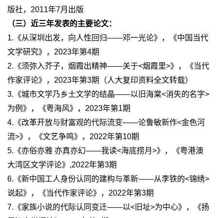
版社，2011年7月出版
（三）近三年发表的主要论文：
1.《从深圳出发，向人性回归——邓一光论》，《中国当代
文学研究》，2023年第4期
2.《须弥入芥子，烟霞出精神——关于<烟霞里>》，《当代
作家评论》，2023年第3期（人大复印资料全文转载）
3.《城市文学乃乡土文学的结晶——以旧海棠<消失的名字>
为例》，《粤海风》，2023年第1期
4.《改革开放与财富观的代际流变——论鲁敏新作<金色河
流>》，《文艺争鸣》，2022年第10期
5.《亦俗亦雅 亦真亦幻——我读<海底捞月>》，《粤港澳
大湾区文学评论》,2022年第3期
6.《新中国工人身份认同的建构与革新——从李铁的<锦绣>
说起》，《当代作家评论》，2022年第3期
7.《家族小说的代际认同变迁——以<旧址>为中心》，《扬