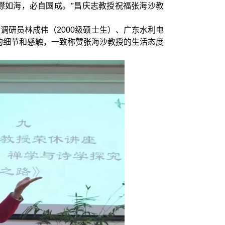
襟如海，必自圆成。”昌庆志教授祝福张海沙教
部调研员
林成伟（
2000
级硕士生）、广东水利电
的细节和感触，一致称赞张海沙教授的生活态度