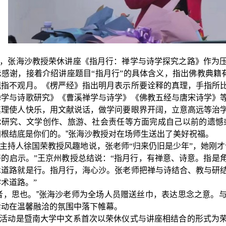
，张海沙教授荣休讲座《指月行：禅学与诗学探究之路》作为
示感谢，接着介绍讲座题目“指月行”的具体含义，指出佛教典籍
观指不观月。《楞严经》指出明月表示所要诠释的真理，手指所
禅学与诗歌研究》《曹溪禅学与诗学》《佛教五经与唐宋诗学》
真理使人快乐，用文献说话，做学问要眼界开阔，立意高远等治
术研究、文学创作、旅游、社会责任等方面完成自己以前的遗憾
归根结底是你们的。
”
张海沙教授对在场师生送出了美好祝福。
主持人徐国荣教授风趣地说，张老师“归来仍旧是少年”，她刚
好的启示。”王京州教授总结说：“指月行，有禅意、诗意。指是
术道路就是行。指月行，海心沙。张老师把禅与诗结合、教与研
术道路。”
者，思也。
”
张海沙老师为全场人员赠送丝巾，表达思念之意。
活动在温馨融洽的氛围中落下帷幕。
活动是暨南大学中文系首次以荣休仪式与讲座相结合的形式为