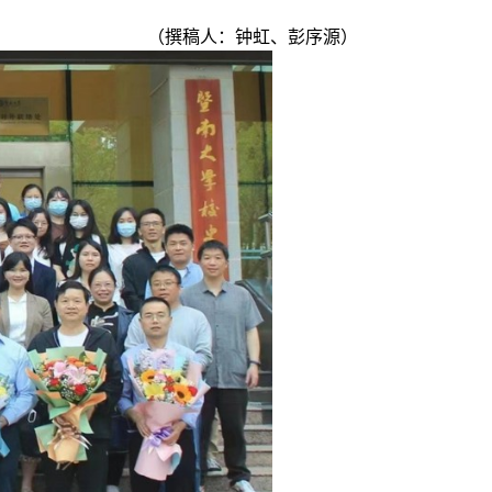
（撰稿人：钟虹、彭序源）