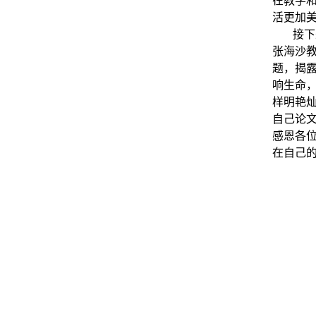
在教学
活更加
接下
张海沙
题，揭
响生命
样明艳
自己论
感恩各
在自己