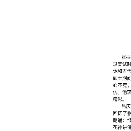
张振
过复试
休和古
硕士期间
心不竞
仿。他
精彩。
昌庆
回忆了
朗诵：
花神讲