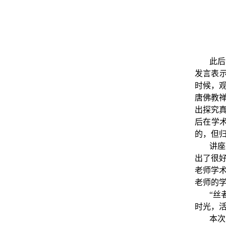
此后
发言表
时候，
唐佛教
出探究
后在学
的，但
讲座
出了很
老师学
老师的学
“
丝
时光，
本次