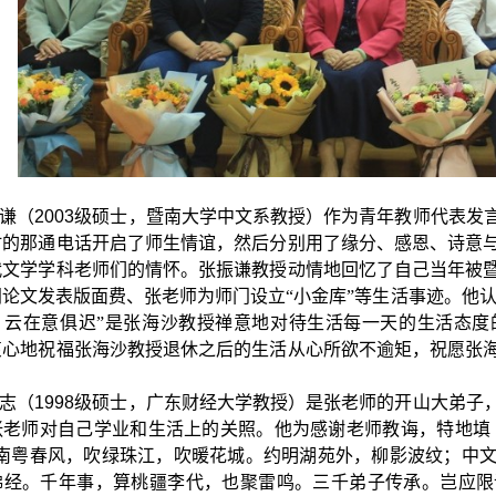
谦（
2003
级硕士，暨南大学中文系教授）作为青年教师代表发
时的那通电话开启了师生情谊，然后分别用了缘分、感恩、诗意
代文学学科老师们的情怀。张振谦教授动情地回忆了自己当年被
论文发表版面费、张老师为师门设立“小金库”等生活事迹。他认
，云在意俱迟”是张海沙教授禅意地对待生活每一天的生活态度
衷心地祝福张海沙教授退休之后的生活从心所欲不逾矩，祝愿张
志（
1998
级硕士，广东财经大学教授）是张老师的开山大弟子
张老师对自己学业和生活上的关照。他为感谢老师教诲，特地填
“南粤春风，吹绿珠江，吹暖花城。约明湖苑外，柳影波纹；中
佛经。千年事，算桃疆李代，也聚雷鸣。三千弟子传承。岂应限