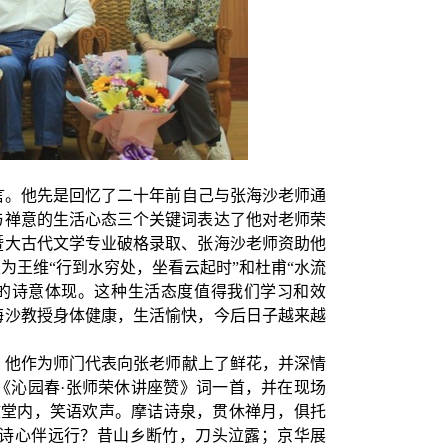
言。他先是回忆了二十年前自己与张海沙老师通
与禅意的生活心态三个关键词表达了他对老师荣
暨大古代文学专业破格录取、张海沙老师资助他
为王维“行到水穷处，坐看云起时”和杜甫“水流
的诗意体现。这种生活态度值得我们学习和效
海沙教授身体健康，生活愉快，今后日子越来越
，他作为师门代表向张老师献上了鲜花，并深情
《沁园春·张师荣休讲座赞》词一首，并在现场
文堂内，笑语欢声。摩诘诗泉，贯休禅月，俱托
诗心伴远行？昔山乡断竹，刀头泣露；京华展