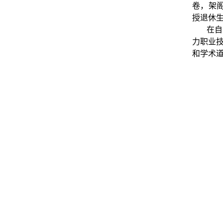
卷，架
授退休
在自
力职业
和学术