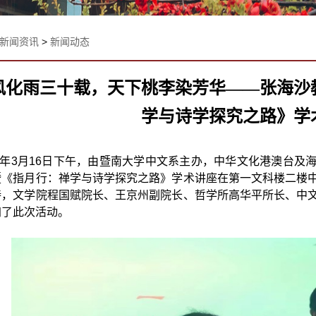
新闻资讯
>
新闻动态
风化雨三十载，天下桃李染芳华——张海沙
学与诗学探究之路》学
年
3
月
16
日下午，由暨南大学中文系主办，中华文化港澳台及
暨《指月行：禅学与诗学探究之路》学术讲座在第一文科楼二楼
持，文学院程国赋院长、王京州副院长、哲学所高华平所长、中
加了此次活动。