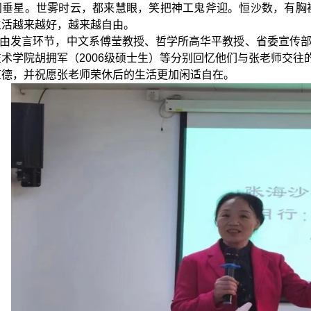
阁垂星。世雾时云，都来慧眼，笑把神工鬼斧迎。恒沙数，有胸
生活越来越好，越来越自由。
由发言环节，中文系傅莹教授、哲学所高华平教授、省委宣传
技术学院胡拥军（
2006
级硕士生）等分别
回忆他们与张老师交往
道德，并祝愿张老师荣休后的生活更加闲适自在。