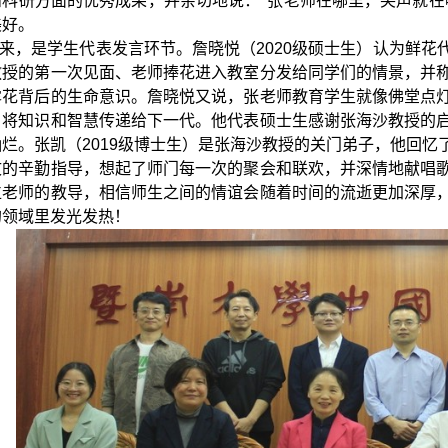
和科研方面的优秀成果，并亲切地说：“张老师在哪里，笑声就在
美好。
来，是学生代表发言环节。詹晓悦（
2020
级硕士生）认为鲜花
教授的第一次见面、老师捧花进入教室分发给同学们的情景，并
露花背后的生命意识。詹晓悦又说，张老师教育学生就像佛堂点
，将知识和智慧传递给下一代。他代表硕士生感谢张海沙教授的
灿烂。张凯（
2019
级博士生）是张海沙教授的关门弟子，他回忆
文的辛勤指导，想起了师门每一次的聚会和联欢，并深情地献唱
位老师的教导，相信师生之间的情谊会随着时间的流逝更加深厚
的领域里发光发热！