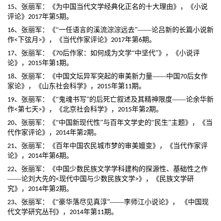
、张丽军：《为中国当代文学经典化正名的十大理由》，《小说
15
评论》
年第
期。
2017
5
、张丽军：《
“一任语言的溪流淙淙远去”——论吕新的长篇小说新
16
下弦月
》，《当代作家评论》
年第
期。
作
<
>
2017
6
、张丽军：《
后作家：如何成为文学
“中坚代”》，《小说评
17
70
年第
期。
论》，
2015
1
后女作
、张丽军：《中国文坛异军突起的审美新力量
——中国
18
70
家论》，《山东社会科学》，
年第
期。
2015
11
、张丽军：《
“鬼魂书写”的后死亡叙述及其精神限度——论余华新
19
第七天
》，《北京社会科学》，
年第
期。
作
<
>
2015
2
、张丽军：《
“中国新现代性”与百年文学史的“民生”主题》，《当
20
年第
期。
代作家评论》，
2014
2
、张丽军：《百年中国农民城市梦的审美嬗变》，《当代作家评
21
论》，
年第
期。
2014
6
、张丽军：《中国少数民族文学学科建构的探源性、基础性之作
22
现代中国与少数民族文学
》，《民族文学研
——论刘大先的
<
>
究》，
年第
期。
2014
2
、张丽军：《
“豪华落尽见真淳”——李师江小说论》， 《中国现
23
年第
期。
代文学研究丛刊》，
2014
11