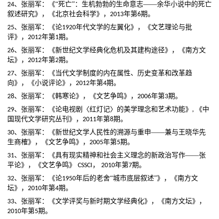
、张丽军：《
“死亡”：生机勃勃的生命意志——余华小说中的死亡
24
年第
期。
叙述研究》，《北京社会科学》，
2013
6
、张丽军：《论
年代文学的左翼化》，《文艺理论与批
25
1920
评》，
年第
期。
2012
1
、张丽军：《新世纪文学经典化危机及其建构途径》，《南方文
26
坛》，
年第
期。
2012
2
、张丽军：《当代文学制度的内在属性、历史变革和改革趋
27
向》，《小说评论》，
年第
期。
2012
4
、张丽军：《韩寒论》，《文艺争鸣》，
年第
期。
28
2006
3
、张丽军：《论电视剧〈红灯记〉的美学理念和艺术功能》
《中
29
,
国现代文学研究丛刊》，
年第
期。
2011
8
、张丽军：《新世纪文学人民性的溯源与重申
——兼与王晓华先
30
年第
期。
生商榷》，《文艺争鸣》，
2005
5
、张丽军：《具有现实精神和社会主义理念的新政治写作
——张
31
年第
期。
平论》，《文艺争鸣》
，
CSSCI
2010
7
、张丽军：《论
年后的老舍
“城市底层叙述”》，《南方文
32
1950
年第
坛》，
期
。
2010
4
、张丽军：《文学评奖与新时期文学经典化》，《南方文坛》，
33
年第
期。
2010
5