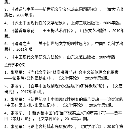
版。
、《对话与争鸣
——新世纪文学文化热点问题研究》，上海大学出
3
年版。
版社，
2009
、《乡土中国现代性的文学想象》，上海三联出版社，
年版。
4
2009
年
、《馨香母亲花
——王玉梅艺术评传》， 山东文艺出版社，
5
2010
版。
、《谔谔之声
——关于新世纪文学的理性思考》，中国社会科学出
6
年版
版社，
2011
、《中国现代文学研究方法论》，山东文艺出版社，
年版
7
2009
主要学术论文
、张丽军：《当代文学的
“财富书写”与社会主义新伦理文化探索
1
艾约堡秘史
》，《文学评论》，
年第
期。
——论张炜
<
>
2019
2
、张丽军：《百年中国戏剧现代化语境下的
“样板戏”论》，《文艺
2
年第
期。
研究》，
2017
4
、张丽军：《新世纪乡土中国现代性蜕变的痛苦灵魂
——论梁鸿的
3
中国在梁庄
和
出梁庄记
》，《文学评论》，
年第
期。
<
>
<
>
2016
3
、张丽军：《
“新乡镇中国”的“当下现实主义”的审美书写——贾平
4
年第
期。
凹〈带灯〉论》，《文学评论》，
2014
1
年第
、张丽军：《论老舍的城市底层叙述》，
《文学评论》，
5
2010