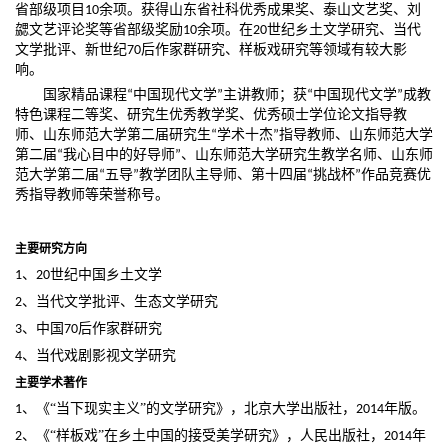
省部级项目
余项。获得山东省社科优秀成果奖、泰山文艺奖、刘
10
勰文艺评论奖等省部级奖励
余项。在
世纪乡土文学研究、当代
10
20
文学批评、新世纪
后作家群研究、样板戏研究等领域有较大影
70
响。
国家精品课程
中国现代文学
主讲教师；获
中国现代文学
成教
“
”
“
”
特色课程二等奖、研究生优秀教学奖、优秀硕士学位论文指导教
师、山东师范大学第二届研究生
学术十杰
指导教师、山东师范大学
“
”
第二届
我心目中的好导师
、山东师范大学研究生教学名师、山东师
“
”
范大学第二届
五导
教学团队主导师、第十四届
挑战杯
作品竞赛优
“
”
“
”
秀指导教师等荣誉称号。
主要研究方向
、
世纪中国乡土文学
1
20
、当代文学批评、生态文学研究
2
、中国
后作家群研究
3
70
、当代戏剧影视文学研究
4
主要学术著作
年版。
、《
“当下现实主义”的文学研究》，北京大学出版社，
1
2014
年
、《
“样板戏”在乡土中国的接受美学研究》，人民出版社，
2
2014