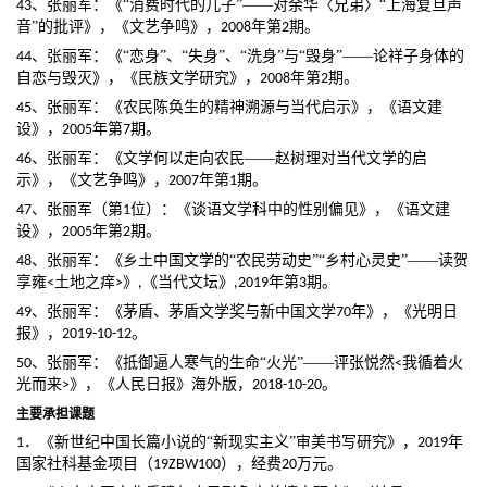
、张丽军：《
“消费时代的儿子”——对余华〈兄弟〉“上海复旦声
43
年第
期。
音”的批评》，《文艺争鸣》，
2008
2
、张丽军：《
“恋身”、“失身”、“洗身”与“毁身”——论祥子身体的
44
年第
期。
自恋与毁灭》，《民族文学研究》，
2008
2
、张丽军：《农民陈奂生的精神溯源与当代启示》，《语文建
45
设》，
年第
期。
2005
7
、张丽军：《文学何以走向农民
——赵树理对当代文学的启
46
年第
期。
示》，《文艺争鸣》，
2007
1
、张丽军（第
位）：《谈语文学科中的性别偏见》，《语文建
47
1
设》，
年第
期。
2005
2
、张丽军：《乡土中国文学的
“农民劳动史”“乡村心灵史”——读贺
48
土地之痒
》
《当代文坛》
年第
期。
享雍
<
>
,
,2019
3
、张丽军：《茅盾、茅盾文学奖与新中国文学
年》，《光明日
49
70
报》，
。
2019-10-12
我循着火
、张丽军：《抵御逼人寒气的生命
“火光”——评张悦然
50
<
光而来
》，《人民日报》海外版，
。
>
2018-10-20
主要承担课题
年
．《新世纪中国长篇小说的
“新现实主义”审美书写研究》，
1
2019
国家社科基金项目（
），经费
万元。
19ZBW100
20