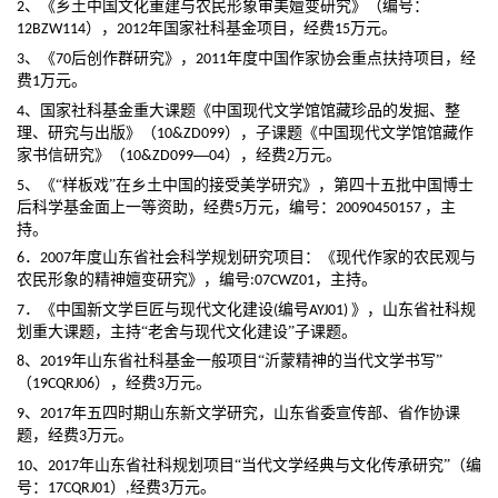
、《乡土中国文化重建与农民形象审美嬗变研究》（编号：
2
），
年国家社科基金项目，经费
万元。
12BZW114
2012
15
、《
后创作群研究》，
年度中国作家协会重点扶持项目，经
3
70
2011
费
万元。
1
、国家社科基金重大课题《中国现代文学馆馆藏珍品的发掘、整
4
理、研究与出版》（
），子课题《中国现代文学馆馆藏作
10&ZD099
家书信研究》（
—
），经费
万元。
10&ZD099
04
2
、《
“样板戏”在乡土中国的接受美学研究》，第四十五批中国博士
5
万元，编号：
，主
后科学基金面上一等资助，经费
5
20090450157
持。
．
年度山东省社会科学规划研究项目：《现代作家的农民观与
6
2007
农民形象的精神嬗变研究》，编号
，主持。
:07CWZ01
．《中国新文学巨匠与现代文化建设
编号
》，山东省社科规
7
(
AYJ01)
划重大课题，主持
“老舍与现代文化建设”子课题。
、
年山东省社科基金一般项目
“沂蒙精神的当代文学书写”
8
2019
），经费
万元。
（
19CQRJ06
3
、
年
五四时期山东新文学研究，山东省委宣传部、省作协课
9
2017
万元。
题，经费
3
、
年
山东省社科规划项目
“当代文学经典与文化传承研究”（编
10
2017
）
经费
万元。
号：
17CQRJ01
,
3