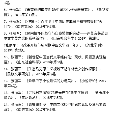
期。
3
、张丽军：《未完成的审美断裂
中国
后作家群研究》，《新华文
6
:
70
摘》，
年第
期。
2013
11
、张丽军：《
古船
：百年乡土中国历史罪恶与精神救赎的
“天
7
<
>
《南方文坛》
年第
期。
问”》
,
,2019
1
、张丽军：《民间情怀的坚守与自我惯性的突破
——评莫言获诺贝
8
年第
期。
尔文学奖之后的系列新作》，《山东社会科学》
2019
2
张丽军：《改革开放与新时期中国文学四十年》，《河北学刊》
9
年第
期。
2019
2
、张丽军：《新世纪中国当代文学经典化：现状、问题及实现路
10
径》，《山东社会科学》
年第
期。
2018
3
、张丽军：《生态马克思主义视域下胡冬林散文创作探索》，
11
《民族文学研究》，
年第
期。
2018
3
、张丽军：《论毕飞宇小说话语的力与美》，《小说评论》
12
2019
年第
期。
4
、张丽军：《寻找日常微物
“精神光芒”的新美学原则——刘玉栋小
13
年第
期。
说论》，《东岳论丛》，
2018
8
、张丽军：《论鲁迅对乡土中国文化转型的思想认知及其形象谱
14
系》，《南方文坛》
年第
期。
2017
6