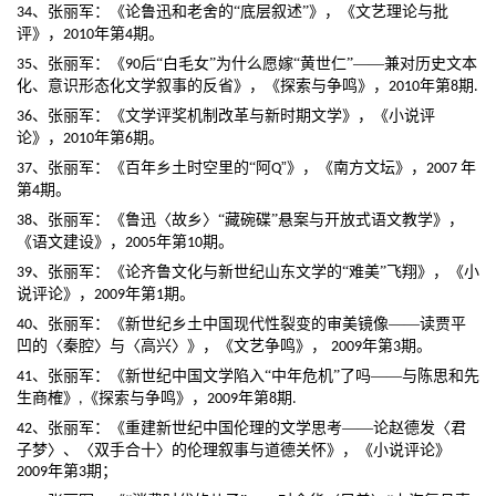
、张丽军：《论鲁迅和老舍的
“底层叙述”》，《文艺理论与批
34
年第
期。
评》，
2010
4
、张丽军：《
后
“白毛女”为什么愿嫁“黄世仁”——兼对历史文本
35
90
年第
期
化、意识形态化文学叙事的反省》，《探索与争鸣》，
2010
8
.
、张丽军：《文学评奖机制改革与新时期文学》，《小说评
36
论》，
年第
期
。
2010
6
”》，《南方文坛》，
年
、张丽军：《百年乡土时空里的
“阿
37
Q
2007
第
期。
4
、张丽军：《鲁迅〈故乡〉
“藏碗碟”悬案与开放式语文教学》，
38
年第
期。
《语文建设》，
2005
10
、张丽军：《论齐鲁文化与新世纪山东文学的
“难美”飞翔》，《小
39
年第
期。
说评论》，
2009
1
、张丽军：《新世纪乡土中国现代性裂变的审美镜像
——读贾平
40
年第
期。
凹的〈秦腔〉与〈高兴〉》，《文艺争鸣》，
2009
3
、张丽军：《新世纪中国文学陷入
“中年危机”了吗——与陈思和先
41
《探索与争鸣》，
年第
期
生商榷》
,
2009
8
.
、张丽军：《重建新世纪中国伦理的文学思考
——论赵德发〈君
42
子梦〉、〈双手合十〉的伦理叙事与道德关怀》，《小说评论》
年第
期；
2009
3