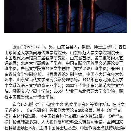
张丽军
—
，男，山东莒县人，教授，博士生导师；曾任
(1972.12
)
山东师范大学新闻与传媒学院院长、山东师范大学文学院副院长；
中国现代文学馆第二届客座研究员，山东省首批、第二批签约文艺
评论家；北京大学高级访问学者，中国文联全国首届文艺评论骨干
班学员，鲁迅文学院第
届文学创作（文学评论）班学员；兼任山
26
东省散文学会副会长、《百家评论》副主编、中国老舍研究会常务
理事、山东省当代文学研究会常务理事等。
年在东北师范大学
1993
中文系汉语言文学教育专业学习；
年毕业于东北师范大学文学
2003
院，获得文艺学硕士学位；
年毕业于东北师范大学文学院，获
2006
得中国现当代文学博士学位。
迄今已出版《
部。在《文
当下现实主义
的文学研究》等著作
“
”
7
学评论》、《文艺研究》等报刊发表论文
余篇，其中《新华文
200
摘》主体转载
篇、《中国社会科学文摘》主体转载
篇，《新华文
1
1
摘》论点转载多篇；人大报刊复印资料全文转载
余篇。主持国家
10
社科基金项目
项，主持中国博士后基金、中国作协重点扶持项目等
2