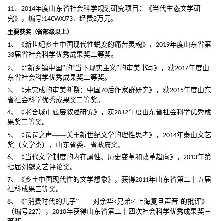
、
年度山东省社会科学规划研究项目：《当代生态文学研
11
2014
究》，编号
，经费
万元。
:14CWXJ73
2
主要获奖（省部级以上）
、《新世纪乡土中国现代性蜕变的痛苦灵魂》，
年度山东省第
1
2019
届省社会科学优秀成果奖
二等奖。
33
年度山
、《
“新乡镇中国”的“当下现实主义”的审美书写》，获
2
2017
东省社会科学优秀成果奖二等奖。
、《未完成的审美断裂：中国
后作家群研究》，获
年度山东
3
70
2015
省社会科学优秀成果奖二等奖。
、《老舍城市底层叙述研究》，获
年度山东省社会科学优秀成
4
2012
果奖
二等奖。
年泰山文艺
、《谔谔之声
——关于新世纪文学的理性思考》，
5
2014
奖（文学类），山东省委、省政府奖。
、《当代文学制度的内在属性、历史变革和改革趋向》，
年第
6
2013
七届刘勰文艺评论奖。
、《乡土中国现代性的文学想象》，获得
年山东省第二十五届
7
2011
社科成果三等奖。
兄弟
“上海复旦声音”的批评》
、《
“消费时代的儿子”——对余华
8
<
>
（编号
），
年获得山东省第二十四次社会科学优秀成果奖三
227
2010
等奖。