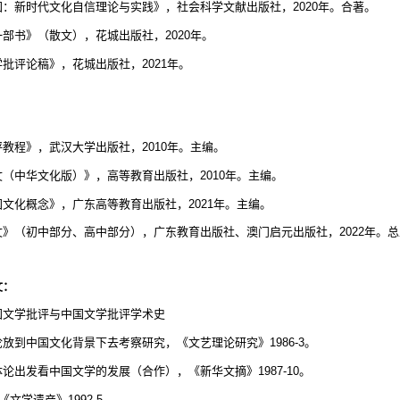
国：新时代文化自信理论与实践》，社会科学文献出版社，
2020
年。合著。
一部书》（散文），花城出版社，
2020
年。
学批评论稿》，花城出版社，
2021
年。
：
评教程》，武汉大学出版社，
2010
年。主编。
文（中华文化版）》，高等教育出版社，
2010
年。主编。
国文化概念》，广东高等教育出版社，
2021
年。主编。
文》（初中部分、高中部分），广东教育出版社、澳门启元出版社，
2022
年。总
文：
国文学批评与中国文学批评学术史
论放到中国文化背景下去考察研究，《文艺理论研究》
1986-3
。
体论出发看中国文学的发展（合作），《新华文摘》
1987-10
。
，《文学遗产》
1992-5
。