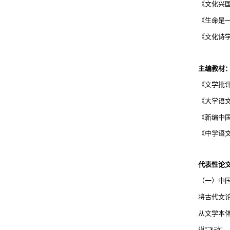
《文化兴
《生命是
《文化诗
主编教材
《文学批
《大学语
《新编中
《中学语
代表性论
（
一
）
中
将古代文
从文学本
说“飞动”