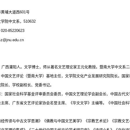
市黄埔大道西
601
号
文学院中文系，
510632
：
020-85220623
jsz@jnu.edu.cn
：
，广西灌阳人。文学博士，师从著名文艺理论家王元化教授。暨南大学中文系二
，中国文艺评论（暨南大学）基地主任，文学院文化产业发展研究院院长。国家
院院长、学校副校长、党委书记。
有：国家社会科学基金评审委员会委员，中国文艺理论学会副会长、中国古代文
会主席、广东省文艺评论家协会名誉主席、《华文文学》主编等。《中国社会科
佛经传译与中古文学思潮》《佛教与中国文艺美学》《宗教艺术论》《宗教文艺
代文艺理论集成》《二十世纪中国古代文论学术研究史》《诗词小札》《文化诗