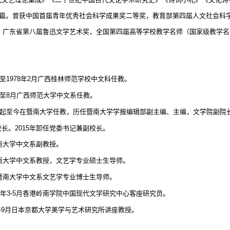
篇。曾获中国首届青年优秀社会科学成果奖二等奖，教育部第四届人文社会科
、广东省第八届鲁迅文学艺术奖，全国第四届高等学校教学名师（国家级教学名
：
至
1978
年
2
月广西桂林师范学校中文科任教。
至
8
月广西师范大学中文系任教。
起至今在暨南大学任教，历任暨南大学学报编辑部副主编、主编，文学院副院
校长。
2015
年卸任党委书记兼副校长。
南大学中文系副教授。
南大学中文系教授，文艺学专业硕士生导师。
暨南大学中文系文艺学专业博士生导师。
年
3-5
月香港岭南学院中国现代文学研究中心客座研究员。
-9
月日本京都大学美学与艺术研究所讲座教授。