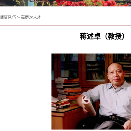
师资队伍
>
高层次人才
蒋述卓（教授）