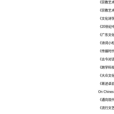
《宗教艺
《宗教艺
《文化诗
《
20
世纪
《广东文
《诗词小
《传媒时
《古今对
《跨学科
《大众文
《蒋述卓
On Chinese
《通向现
《流行文