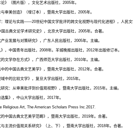
术论》（图片版），文化艺术出版社，
2005
年。
术与审美创造》（增订本），暨南大学出版社，
2005
年。
学：理论与实践——
20
世纪中国文学批评的跨文化视野与现代化进程》，人民文
中国古典文论学术研究史》，北京大学出版社，
2005
年。合著。
化产业发展与对策研究》，广东人民出版社，
2005
年。主编。
札》，中国青年出版社，
2008
年。羊城晚报出版社，
2012
年出版修订本。
代的文学存在方式》，广西师范大学出版社，
2010
年。主编。
话中的中国古典文艺美学》，暨南大学出版社，
2012
年。合著。
视域中的比较文学》，复旦大学出版社，
2015
年。
化研究：从审美批评到价值观视野》，暨南大学出版社，
2015
年。主编。
自选集》，中山大学出版社，
2017
年。
 Religious Art, The American Scholars Press Inc.2017.
代的中国古典文艺美学范畴》，暨南大学出版社，
2019
年。合著。
艺与主流价值观关系研究》（上、下），暨南大学出版社，
2018
年。合著。