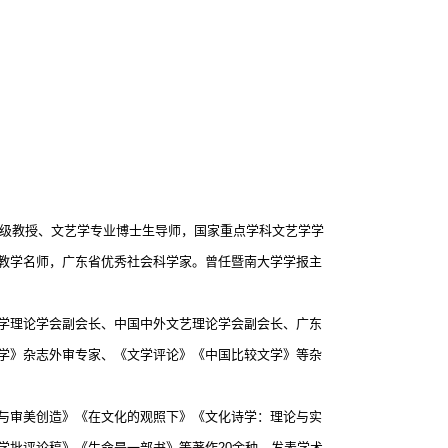
级教授、文艺学专业博士生导师，国家重点学科文艺学学
教学名师，广东省优秀社会科学家。曾任暨南大学学报主
学理论学会副会长、中国中外文艺理论学会副会长、广东
学》杂志外审专家、《文学评论》《中国比较文学》等杂
与审美创造》《在文化的观照下》《文化诗学：理论与实
学批评论稿》《生命是一部书》等著作
20
余种。发表学术