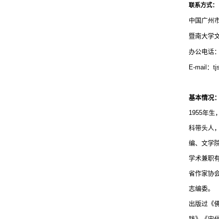
联系方式：
中国广州
暨南大学
办公电话
E-mail
：
t
基本情况
1955
年生
科带头人
编、文学
学术兼职
省作家协
志编委。
出版过《
践》《宋