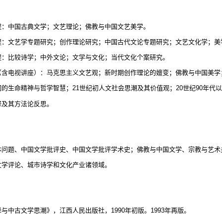
：
程：中国古典文学；文艺理论；佛教与中国文艺美学。
程：文艺学专题研究；创作理论研究；中国古代文论专题研究；文艺文化学；
程：比较诗学；中外文论；文学与文化；当代文化个案研究。
（含电视讲座）：马克思主义文艺观；新时期创作理论的嬗变；佛教与中国美学
词的生命精神与哲学智慧；
21
世纪初人文社会思潮及其价值观；
20
世纪
90
年代以
释及其方法论反思。
：
本问题、中国文学批评史、中国文学批评学术史；佛教与中国文学、宗教与艺术
文学评论、城市诗学和文化产业诸领域。
：
译与中古文学思潮》，江西人民出版社，
1990
年初版。
1993
年再版。