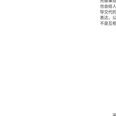
先做事
也会给
导交代
表达，
不是互