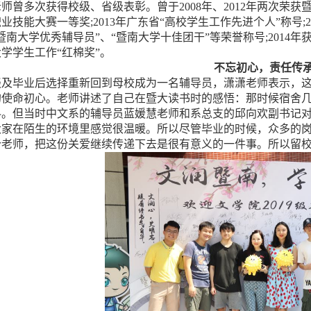
老师曾多次获得校级、省级表彰。曾于
2008
年、
2012
年两次荣获
职业技能大赛一等奖
;2013
年广东省“高校学生工作先进个人”称号
;
暨南大学优秀辅导员”、“暨南大学十佳团干”等荣誉称号
;2014
年
学学生工作“红棉奖”。
不忘初心，责任
传
谈及毕业后选择重新回到母校成为一名辅导员，潇潇老师表示，
的使命初心。老师讲述了自己在暨大读书时的感悟：那时候宿舍
料。但当时中文系的辅导员蓝媛慧老师和系总支的邱向欢副书记
大家在陌生的环境里感觉很温暖。所以尽管毕业的时候，众多的
个老师，把这份关爱继续传递下去是很有意义的一件事。所以留