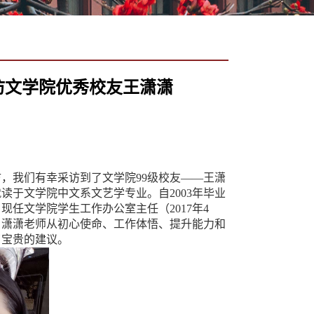
访文学院优秀校友王潇潇
访，我们有幸采访到了文学院
99
级校友——王潇
就读于文学院中文系文艺学专业。自
2003
年毕业
，现任文学院学生工作办公室主任（
2017
年
4
，潇潇老师从初心使命、工作体悟、提升能力和
了宝贵的建议。