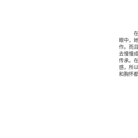
眼中，
作。而
去慢慢
传承。
感，所
和胸怀