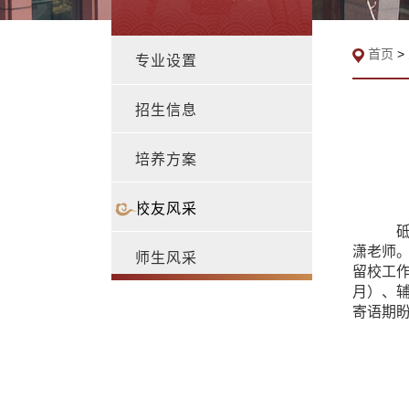
首页
>
专业设置
招生信息
培养方案
校友风采
潇老师
师生风采
留校工
月）、
寄语期