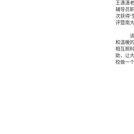
王潇潇
辅导员
次获得“
评暨南大
和温暖
相互照
助，让
校做一