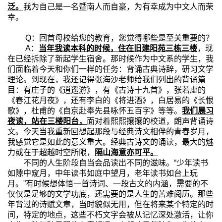
泛。
我为自己是一名暨南人而自豪，为有幸成为中文人而荣
幸。
Q
：回首母校给您的教育，您觉得哪些是至关重要的？
A
：
当年我读本科的时候，住在旧建阳苑三栋三楼
，现
在已经拆除了新起学生宿舍。那时候作为中文系的学生，我
们面临着今天和你们一样的任务：背诵古典诗辞，研习文学
理论。到现在，我还记得张海沙老师给我们列出的背诵篇
目：有庄子的《逍遥游》，有《古诗十九首》，张若虚的
《春江花月夜》，还有李白的《将进酒》，白居易的《长恨
歌》，杜甫的《自京赴奉先县咏怀五百字》等等。
我们晨习
夜读，站在三楼阳台，
面对着熙熙攘攘的校道，朗声背诵诗
文。今天当我重新回想起那段与经典诗文相伴的青春岁月，
我感觉它是如此的意义重大。经典古诗文的诵读，最大的魅
力或在于超越时空所限，
隔山海意亦可平。
不同的人生阶段自当会品读出不同的滋味。“少年读书
如隙中窥月，中年读书如庭中望月，老年读书如台上玩
月。”有时候想体悟一首诗词、一段古文的内涵，需要的不
仅仅是足够的文学功底，还需要的是人生的苦难阅历。那些
年背过的诗赋文章，当时貌似无用，但在将来某个特定的时
间，特定的地点，这些不朽文字会被从记忆深处激活，让你