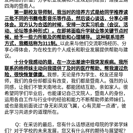
四海的暨南人。
第一期校友导师制，我当时的培养方式是给同学推荐读
三批不同的书籍电影音乐等作品，然后谈心谈话，分享心得
体会。双方认为合适的时候，安排一次实习机会（会议、活
动、论坛等多种形式）。在即将面临升学就业等关键节点时
候，给予一些力所能及的帮助和心理辅导。 这种联系培养
方式，我概括称为
311
制。
以此来与他们交流职场经历、分
享心得体会，为在校生的个人成长和职业发展提供帮助与建
议。
十分令我感动的是，在一次出差途中我突发疾病。我所
联系的杨师妹主动向我提供了及时的医疗帮助，帮我渡过危
险，很快恢复健康。
我想，无论是作为学生、校友还是导
师，我们的身份却都没有改变，我们都是暨南人。强烈的认
同感，让我们不管天南地北，都能团结互助，亲如家人。很
希望同学们毕业后，也能谨记自己文院人，暨南人的身份，
运用各自工作与行业中的经验和能力不断帮助师弟师妹们。
或也是我前面说过“身无彩凤双飞翼，心有灵犀一点通”，彼
此学习共进步的道理所在。
Q
：在采访的最后，您有什么话想送给母院的学弟学妹
们？对于学校的未来发展，您又有什么样的期待与展望呢？