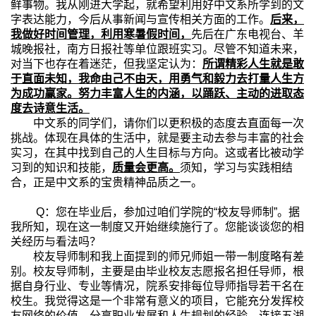
鲜事物。我从刚进大学起，就希望利用好中文系所学到的文
字表达能力，今后从事新闻与宣传相关方面的工作。
后来，
我做好时间管理，利用寒暑假时间，
先后在广东电视台、羊
城晚报社，南方日报社等单位跟班实习。尽管不知道未来，
对当下也存在着迷茫，但我坚定认为：
所谓精彩人生就是敢
于直面未知，我命由己不由天，用勇气和毅力去打量人生方
为成功赢家。努力丰富人生的内涵，以踊跃、主动的进取态
度去诗意生活。
中文系的同学们，请你们以更积极的态度去直面每一次
挑战。体现在具体的生活中，就是要主动去参与丰富的社会
实习，在其中找到自己的人生目标与方向。这或者比被动学
习到的知识和技能，
质量会更高。
须知，学习与实践相结
合，正是中文系的宝贵精神品质之一。
Q
：您在毕业后，参加过咱们学院的“校友导师制”。据
我所知，现在这一制度又开始继续施行了。您能谈谈您的相
关经历与看法吗？
校友导师制和我上面提到的师兄师姐一带一制度略有差
别。校友导师制，主要是由毕业校友志愿报名担任导师，根
据自身行业、专业等情况，院系安排每位导师指导若干名在
校生。我觉得这是一个非常有意义的项目，它能充分发挥校
友网络的价值，分享职业发展和人生规划的经验，连接五湖