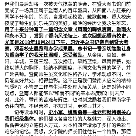
但我们最后却将一次被天气搅黄的晚会，在暨大图书馆门前
变成了一场真正属于暨南人的百年盛典，从四面八方赶来的
同学不分年龄、院系，自发唱起校歌，载歌载舞。暨大校庆
夜成了师生们同乐共庆的美好。那晚的经历让我永生难忘，
用了十来分钟写了一篇纪念文章《风雨如晦纵凄萧，暨南火
种永不灭》，发到了暨南风论坛上。这次回想起暨南校史，
尤其是
2018
年
10
月
24
日下午，习近平总书记亲自到暨大考
察，观看校史展览和办学成果展。总书记一番亲切勉励让身
为暨南学子的我无比温暖，深受激励。
从金陵、真如、建
阳、羊城，三落三起、五次播迁，筚路蓝缕，风雨传薪，始
终以博大的胸怀，接纳不同国度，不同文化背景的学子，并
广延名师。暨南师生虽文化和性格各异，学术观点不同，但
仍能友好共处，相得益彰。这不正是我们暨南人应有的精神
气质吗？不管是工作与生活中处理人际关系，还是对待不同
观点，暨南人都能够以“和而不同”的基本态度和准则去应
对。此外，暨南的苦难与辉煌，也时刻激励着我们暨南学子
勇往向前。不经苦难，不知其甘，更难显其才。
记得读本科时，
史小军、姚新勇等一批老师就特别关心
我们班级集体。
他们都以各自独特的人格魅力，深入浅出、
循循善诱的立德树人方式，为本科四年增添了多样的色彩与
难忘的记忆。我想，文学院的师长们往往有一个特质，那便