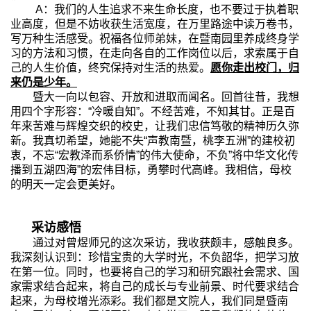
A
：我们的人生追求不来生命长度，也不要过于执着职
业高度，但是不妨收获生活宽度，在万里路途中读万卷书，
写万种生活感受。祝福各位师弟妹，在暨南园里养成终身学
习的方法和习惯，在走向各自的工作岗位以后，求索属于自
己的人生价值，终究保持对生活的热爱。
愿你走出校门，归
来仍是少年。
暨大一向以包容、开放和进取而闻名。回首往昔，我想
用四个字形容：“冷暖自知”。不经苦难，不知其甘。正是百
年来苦难与辉煌交织的校史，让我们忠信笃敬的精神历久弥
新。我真切希望，她能不失“声教南暨，桃李五洲”的建校初
衷，不忘“宏教泽而系侨情”的伟大使命，不负”将中华文化传
播到五湖四海”的宏伟目标，勇攀时代高峰。我相信，母校
的明天一定会更美好。
采访感悟
通过对曾煜师兄的这次采访，我收获颇丰，感触良多。
我深刻认识到：珍惜宝贵的大学时光，不负韶华，把学习放
在第一位。同时，也要将自己的学习和研究跟社会需求、国
家需求结合起来，将自己的成长与专业前景、时代要求结合
起来，为母校增光添彩。我们都是文院人，我们同是暨南