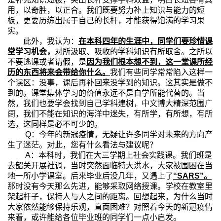
用，以奇胜，以正合。我们既要努力补上知识与能力的短
板，更要历练出属于自己的长杆，才能获得饱满的学习果
实。
此外，我认为：
在本科四年的生涯中，同学们要珍惜课
堂学习机会，
对所汲取、吸收的学科知识有所取舍。之所以
不要逃课或者请假，是
因为我们根本想不到，这一堂课所经
历的东西将来会带给你什么。
我们有些同学常常陷入这样一
个误区：没事，课后再补回来没学到的知识。这其实是做不
到的。课堂集体学习的价值永远不是自学所能代替的。当
然，我们也要学会找到自己学科建树，中文博大精深范围广
阔，我们不能在知识的海洋中迷失，有所学，有所想，有所
选，这同样是必不可少的。
Q
：今年的新冠疫情，无疑让许多同学对未来的方向产
生了迷茫。对此，您有什么看法与建议呢？
A
：本科时，我们在大三学期上社会实践课。我们班是
去韶关开展社调，当时突然面临特大洪水，大家被围困在当
地一所小学课室。后来毕业后没几年，又遇上了
“
SARS”
。
那时没有今天那么先进，能够采取网络授课。学校在教室里
架起杆子，保持人与人之间的距离。回想起来，为什么当时
大家依然能够保持乐观，直面困难？对照着今天的新冠疫情
来看，或许能给各位毕业班的同学们一点小启发。