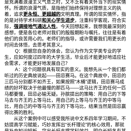
是充满着浪漫主义气息之时，又不乏有着关怀当下的现实情
怀。所谓的浪漫气质，是指他们始终保持对理想主义的执
着，追求
更永恒、更超越的
文明真理。所谓的现实情怀，指
的是对待学术科研
和关心学生进步
，注重科学客观，符合实
际，
强调接地气通达人性
。今天回想起来，我想我最深刻的
感想，便是各位老师对我们的殷殷期盼与嘱托，往往是有着
他们的良苦用心的。老师们的指导，或许需要我们用更长的
时间去体悟，去思考其意义。
Q
：根据您自身的体会，您认为作为文学类专业的学
生，应如何度过四年的大学生活，毕业后才能更好地适应社
会需求，才能更好地发展自己？
A
：这个问题很具有现实的意义。我想先从一个我们都
听过的历史典故说起——田忌赛马。在这个典故中，田忌的
三匹马分别都不如齐王，如果按照“木桶”逻辑，田忌赛马成
绩的好坏取决于他最慢的那匹马——这马比齐王的任何一匹
马都要慢，田忌必输无疑。孙膑提出的策略：用自己的下等
马去与齐王的上等马比，用自己的上等马与齐王的中等马
比，用自己的中等马与齐王的下等马比，结果当然是田忌赢
得比赛的胜利。
从这个案例中可以感受我所说中文系四年学习期间，不
妨提高学习赋能，巧妙发挥出“长杆理论”的核心效用，那就
是补充知识短板，突出长杆支撑学科效益，明白长短各有其