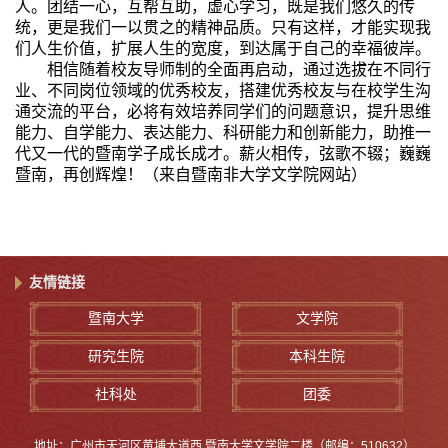
人。团结一心，互帮互助，虚心学习，既是我们悠久的传
统，更是我们一以贯之的精神品质。只有这样，才能实现我
们人生价值，扩展人生的宽度，到达属于自己的幸福彼岸。
相信随着校友导师制的全面再启动，通过选拔在不同行
业、不同岗位领域的优秀校友，搭建优秀校友与在校学生沟
通交流的平台，必将有效培养同学们的问题意识，提升思维
能力、自学能力、表达能力、科研能力和创新能力，助推一
代又一代的暨南学子成长成才。薪火相传，弦歌不辍；巍巍
暨南，再创辉煌！（来自暨南非大学文学院网站）
友情链接
暨南大学
文学院
研究生院
本科生院
社科处
团委
地址：广州市天河区黄埔大道西 暨南大学文学院二楼（邮编：510632）