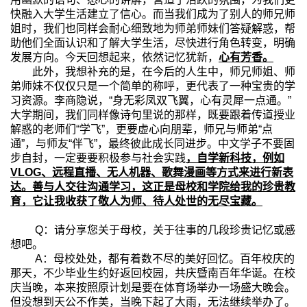
快融入大学生活建立了信心。而当我们成为了别人的师兄师
姐时，我们也同样会耐心细致地为师弟师妹们答疑解惑，帮
助他们全面认识和了解大学生活，尽快进行角色转变，明确
发展方向。今天回想起来，依然记忆犹新，
心有芳香。
此外，我想补充的是，在今后的人生中，师兄师姐、师
弟师妹不仅仅只是一个简单的称呼，更代表了一种宝贵的学
习资源。李商隐说，“身无彩凤双飞翼，心有灵犀一点通。”
大学期间，我们同样像诗句里说的那样，既要跟着传道授业
解惑的老师们“学飞”，更要虚心向朋辈，师兄与师弟“点
通”，与师友“伴飞”，最终彼此成长同进步。中文学子不要固
步自封，一定要要积极参与社会实践
，自学新科技，例如
VLOG
、远程直播、无人机器、歌舞漫画等方式来进行新表
达。善与人交往沟通学习，这正是母校和学院给我的珍贵教
育，它让我收获了敬人为师、待人处世的无尽宝藏。
Q
：请分享您关于母校，关于往事的几段珍贵记忆或感
想吧。
A
：母校处处，都有着数不尽的美好回忆。百年校庆的
那天，不少毕业生约好返回校园，共庆暨南百年华诞。在校
庆当晚，本来按照原计划是要在体育场举办一场盛大晚会。
但没想到天公不作美，当晚下起了大雨，无法继续举办了。