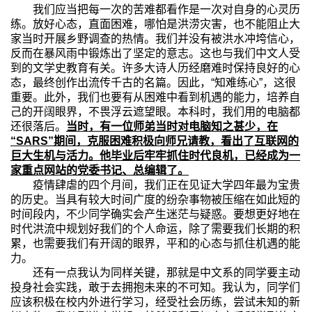
我们应当把每一次的苦难都看作是一次对自身的心灵历
练。放好心态，直面困难，哪怕是洪涝灾害，也不能阻止大
家当时开展乡野调查的热情。我们并没有被洪水冲垮信心，
反而在暴风雨中锻炼出了坚定的意志。这也与我们中文人受
到的文学史教育有关。许多大诗人历经磨难时保持良好的心
态，最终创作出流传千古的名篇。因此，“知难练心”，这很
重要。此外，我们也要有从困难中看到机遇的能力，培养自
己的开阔眼界，不畏浮云遮望眼。本科时，我们用的电脑都
还很落后。
当时，有一位师弟当时对电脑知之甚少，在
“
SARS”
期间，克服困难积极向师兄请教，看出了互联网的
巨大生机与活力。他毕业后牢牢抓住时代良机，已经成为一
家重点网站的党委书记、总编辑了。
疫情肆虐的四个月间，我们正在见证大学四年最为宝贵
的历史。当具有较大时间广度的纷杂事物被压缩在如此短的
时间段内，不少同学确实会产生迷茫与疑惑。要想更好地在
时代洪流中规划好我们的个人命运，除了需要我们长期的积
累，也需要我们有开阔的眼界，平和的心态与抓住机遇的能
力。
还有一点我认为同样关键，那就是中文系的同学要主动
投身社会实践，敢于去拥抱未来的不可知。我认为，同学们
应该积极在校内外进行学习，经受社会历练，尝试未知的新