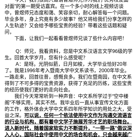
对面”的第一期受访嘉宾。在一个多小时的线上视频访谈
中，曾煜师兄态度和蔼、笑容亲切，耐心解答每一个问题。
毕业多年，身上究竟有多少故事？他又将给我们分享怎样的
人生轨迹？又会给予哪些宝贵的经验？带着这些话题和疑
问，
下面，让我们一起看看曾煜师兄谈了些什么内容吧！
Q
：师兄，我看资料，您是中文系汉语言文学
96
级的学
生。回首大学岁月，您有什么感受呢？
A
：是呀。光阴似箭，日月如梭，大学毕业恰好
20
年
了。我是
1996
年考入暨南大学中文系读书，
2000
年毕业。
一路走来，回首往昔，感慨良多。我们在暨南园，在中文系
得到了不可多得的宝贵资源，获得了充足的历练，这些宝贵
的经历使我们更好的走向社会。
我们今天常常听到一种声音：中文系所学过于“空中楼
阁”不够实用，其实不然。我毕业后一直从事宣传文化方面
的工作，格外体会大学中文系四年所学知识的用处之大，受
益之深。
可以说，任何一个依法使用中文作为沟通交流语言
的行业与机构，都有着中文学子施展芳华才艺的职场舞台。
进入新时代，随着国家软实力不断提升，“一带一路”倡议深
入人心，国际社会中使用中文的场合和机会，只会越来越广