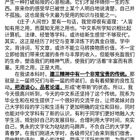
产生一种打破局限的心意相通。它们才是伴随你一生的东
西。原来你的感受早已被世上某个人明白地说清楚，自己并
不孤独。这也是我今天最为受用的知识与技能之一。
《庄子
·
人间世》里有一句话，我觉得很有道理：“人皆
知有用之用，而莫知无用之用也。”中文系所学知识相比起
计算机、法律、经管等学科，或许给新生感觉“不够现代”。
其实，这正是经历了时空与变革淬炼下的真金白银。学中
文，背诗词，写文章，或许不能立马转换物质价值，不一定
立即给我们带来优渥的条件与丰厚的收入，但能够充盈我们
的生命，塑造我们的精神气质，使我们的“活着”丰富而有质
量。无用之用，正是大用。
在我读本科时，
建三精神中有一个非常宝贵的传统。
那
就是上一届师兄们与新一届的师弟们，会有着频繁的良性互
动
，把酒谈心，品茗论道，
形成“老带新
”
的状态。所以，我
今天很高兴听到，今天的中文系还坚持了这个传统。院系为
毕业生和在校生提供了一个很好的交流平台，让师弟妹对自
己大学阶段的学习和生活有了更加明确的定位和目标，同时
也能对中文学科有了新的认识，有利于同学们更好地融入大
学生活，规划好自己的发展目标，合理利用大学时间，充实
自己，隽永的文字化为哒哒的马蹄声，不负自己的大学梦，
青春梦。在我们刚进大学时，各级师兄们会来到我们宿舍，
用幽默的语句、悉心的讲解，营造了活跃的氛围，为我们更