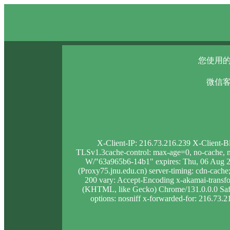
您使用的
微信客
X-Client-IP: 216.73.216.239 X-Client-B
TLSv1.3cache-control: max-age=0, no-cache, no
W/"63a965b6-14b1" expires: Thu, 06 Aug 2
(Proxy75.jnu.edu.cn) server-timing: cdn-ca
200 vary: Accept-Encoding x-akamai-trans
(KHTML, like Gecko) Chrome/131.0.0.0 Safari
options: nosniff x-forwarded-for: 216.73.2