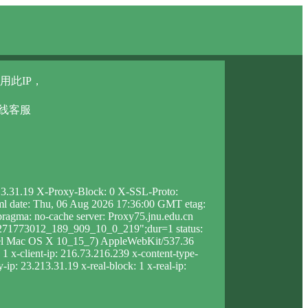
用此IP，
在线客服
213.31.19 X-Proxy-Block: 0 X-SSL-Proto:
html date: Thu, 06 Aug 2026 17:36:00 GMT etag:
agma: no-cache server: Proxy75.jnu.edu.cn
_1271773012_189_909_10_0_219";dur=1 status:
ntel Mac OS X 10_15_7) AppleWebKit/537.36
 x-client-ip: 216.73.216.239 x-content-type-
ip: 23.213.31.19 x-real-block: 1 x-real-ip: