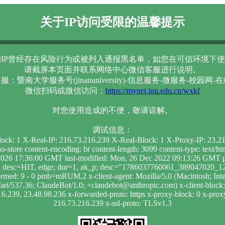
关于IP访问受限的温馨提示
IP曾经存在风险行为或被列入通报黑名单，如您在可信环境下使
请截屏本页面并联系网络中心微信客服进行说明。
服：暨南大学服务号(jinanuniversity)-信息服务-微服务-校园网-
微信扫码或微信访问：
https://mynet.jnu.edu.cn/wxkf
对您使用造成的不便，敬请谅解。
调试信息：
lock: 1 X-Real-IP: 216.73.216.239 X-Real-Block: 1 X-Proxy-IP: 23.
-store content-encoding: br content-length: 3099 content-type: text/
026 17:36:00 GMT last-modified: Mon, 26 Dec 2022 09:13:26 GMT pr
che; desc=HIT, edge; dur=1, ak_p; desc="1786037760061_389047020
formed: 9 - 0 pmb=mRUM,2 x-client-agent: Mozilla/5.0 (Macintosh; I
/537.36; ClaudeBot/1.0; +claudebot@anthropic.com) x-client-block: 1
16.239, 23.48.98.236 x-forwarded-proto: https x-proxy-block: 0 x-proxy-
216.73.216.239 x-ssl-proto: TLSv1.3