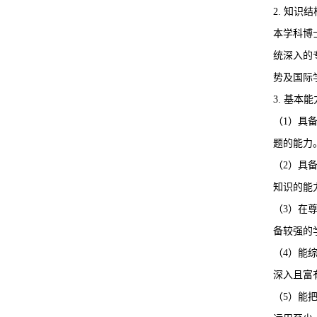
2. 知识结
本学科博
统深入的
势及国际
3. 基本能
（
1）具
题的能
（
2）具
知识的能
（
3）在
备较强的
（
4）能
深入且富
（
5）能