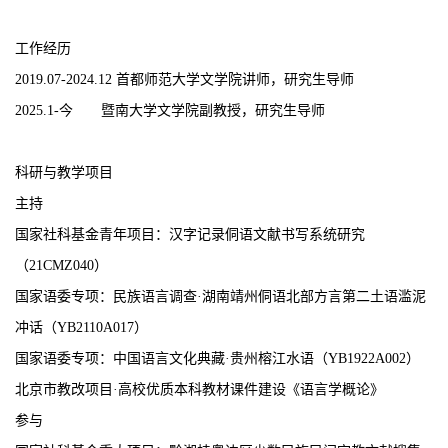
工作经历
2019.07-2024.12 首都师范大学文学院讲师，研究生导师
2025.1-今 暨南大学文学院副教授，研究生导师
科研
与教学
项目
主持
国家社科基金青年项目
：汉字记录侗语文献书写系统研究
（
2
1CMZ040
）
国家语委专项
：
民族语言调查
·
湖南靖州侗语北部方言第二土语滥泥
冲话
（
Y
B2110
A
01
7）
国家语委专项
：中国语言文化典藏
·贵州榕江水语（Y
B1922A002
）
北京市教改项目
·高校优质本科教材课件建设《语言学概论》
参与