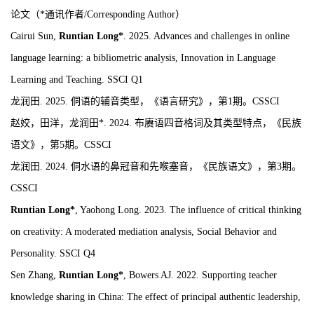
论文（
*
通讯作者
/Corresponding Author
）
Cairui Sun,
Runtian Long*
. 2025.
Advances and challenges in online
language learning: a bibliometric analysis
, Innovation in Language
Learning and Teaching. SSCI Q1
龙润田
. 202
5
.
侗语的辅音类型，《语言研究》，第
1
期
。
CSSCI
赵姣，田洋，龙润田
*. 2024.
布赓语四音格词及其类型特点，《民族
语文》，第
5
期。
CSSCI
龙润田
. 2024.
侗水语的鼻冠音和先喉塞音，《民族语文》，第
3
期。
CSSCI
Runtian Long
*
, Yaohong Long. 2023. The influence of critical thinking
on creativity: A moderated mediation analysis, S
ocial Behavior and
Personality.
SSCI
Q4
Sen
Zhang,
Runtian Long
*
, Bowers AJ. 2022.
Supporting teacher
knowledge sharing in China: The effect of principal authentic leadership,