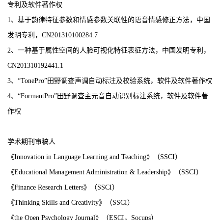
专利及软件著作权
1
、基于韵律特征参数和情感参数关联性的语音情感修正方法，中国
发明专利
，
CN201310100284.7
2
、一种基于属性空间的人脸可视化特征表征方法，中国发明专利
，
CN201310192441.1
3
、
“TonePro”
田野调查声调自动标注及校验系统，软件及软件著作权
4
、
“FormantPro”
田野调查主元音自动识别标注系统，软件及软件著
作权
学术期刊审稿人
《
Innovation in Language Learning and Teaching
》
（
SSCI
）
《
Educational Management Administration & Leadership
》
（
SSCI
）
《
Finance Research Letters
》
（
SSCI
）
《
Thinking Skills and Creativity
》（
SSCI
）
《
the Open
Psychology Journal
》
（
ESCI
，
Socups
）