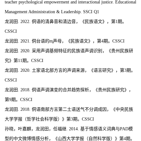
teacher psychological empowerment and interactional justice.
Educational
Management Administration & Leadership
. SSCI
Q1
龙润田
. 2022.
侗
语的清鼻音和清边音，《民族语文》，第
1
期。
CSSCI
龙润田
. 2021.
侗台语的
m̥
声母，《民族语文》，第
4
期。
CSSCI
龙润田
. 2020.
采用声调基频特征的民族语声调识别，《贵州民族研
究》第
11
期
。
C
SSCI
龙润田
.
2020.
土家语北部方言的声调来源，《语言研究》，第
3
期。
C
SSCI
龙润田
.
2018
.
侗语声调演变的合并趋势探析，《贵州民族研究》，
第
9
期。
C
SSCI
龙润田
.
2018.
侗语南部方言第二土语送气不分调成因，《中央民族
大学学报（哲学社会科学版）》第
3
期。
C
SSCI
孙晓，叶嘉麒，龙润田，任福继
.
2014.
基于情感语义词典与
PAD
模
型的中文微博情感分析，《山西大学学报（自然科学版）》第
4
期。