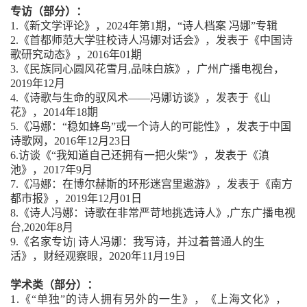
专访（部分）：
1.《新文学评论》，2024年第1期，“诗人档案 冯娜”专辑
2.《首都师范大学驻校诗人冯娜对话会》，发表于《中国诗
歌研究动态》，2016年01期
3.《民族同心圆风花雪月,品味白族》，广州广播电视台，
2019年12月
4.《诗歌与生命的驭风术——冯娜访谈》，发表于《山
花》，2014年18期
5.《冯娜：“稳如蜂鸟”或一个诗人的可能性》，发表于中国
诗歌网，2016年12月23日
6.访谈《“我知道自己还拥有一把火柴”》，发表于《滇
池》，2017年9月
7.《冯娜：在博尔赫斯的环形迷宫里遨游》，发表于《南方
都市报》，2019年12月01日
8.《诗人冯娜：诗歌在非常严苛地挑选诗人》,广东广播电视
台,2020年8月
9.《名家专访| 诗人冯娜：我写诗，并过着普通人的生
活》，财经观察眼，2020年11月19日
学术类（部分）：
1
.《“单独”的诗人拥有另外的一生》，《上海文化》，