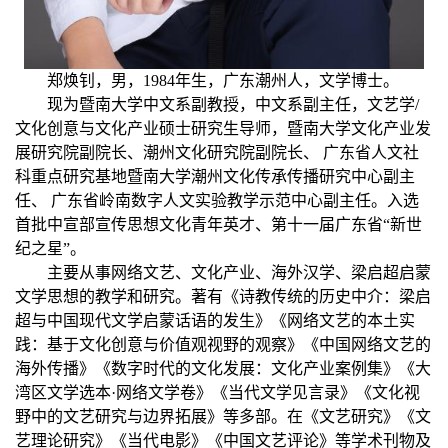
郑焕钊，男，
1984年生，广东潮州人，文学博士。
现为暨南大学中文系副教授，中文系副主任，文艺学
/
文化创意与文化产业硕士研究生导师，暨南大学文化产业发
展研究院副院长、潮州文化研究院副院长、 广东省人文社
科重点研究基地暨南大学潮州文化传承传播研究中心副主
任、 广东省岭南数字人文实验教学示范中心副主任。入选
首批
中宣部宣传思想文化青年英才、
第十一届
广东省
“新世
纪之星”。
主要从事网络文艺
、
文化产业、海外汉学、梁启超启蒙
文学思想的教学和研究。
著有
《诗教传统的历史中介：梁启
超与中国现代文学启蒙话语的发生》《网络文艺的本土实
践
：基于文化创意与价值观视野的观察
》《中国网络文艺的
海外传播》《数字时代的文化发展
：
文化产业案例集
》
《
大
湾区文学选本
·网络文学卷
》《
当代文学见言录
》《文化视
野中的文艺研究与边界拓展》
等多部
。在《文艺研究》《文
艺理论研究》《当代电影》《中国文艺评论》
等学术刊物及