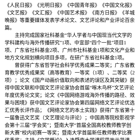
《人民日报》《光明日报》《中国青年报》《中国文化报》
《文艺报》《文汇报》《中国艺术报》《南方日报》《羊城
晚报》等重要
媒体
发表学术论文、文艺评论和产业评论百余
篇
。
主持完成国家社科基金
“华人学者与中国现当代文学的
学科建构与海外传播研究”1项、中宣部“四个一批”项目1
项、广东省社科基金2项、广州市社科基金1项和文化产业和
地方文化规划横向项目多项，在研广东省社科基金1项。
曾获得广东省哲学社会科学优秀成果二等奖；广东省教
育教学优秀成果奖（高等教育）一等奖（
1项）、二等奖（2
项）；论文《国产动画价值取向和表述的误区及其突破》获
得中国文联和中国文艺评论家协会首届“啄木鸟杯”文艺评论
年度优秀论文奖；
论文《中国网络游戏海外传播的路径、效
果与困境》获中国文艺评论家协会
第四届网络文艺
评论
优选
汇优秀长评
作品
；
《
网络文艺的本土实践
》
获得
广东省第十
一届鲁迅文艺奖（文艺理论与评论）；中国高等院校影视学
会第十三届
“学会奖”；暨南大学“首届全国高校教师教学创
新大赛”校内初赛一等奖；暨南大学首届新任教师教学比赛